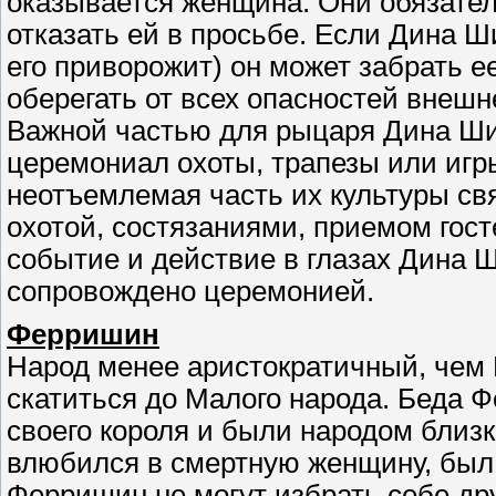
оказывается женщина. Они обязател
отказать ей в просьбе. Если Дина Ш
его приворожит) он может забрать ее
оберегать от всех опасностей внешне
Важной частью для рыцаря Дина Ши
церемониал охоты, трапезы или иг
неотъемлемая часть их культуры свя
охотой, состязаниями, приемом гост
событие и действие в глазах Дина Ш
сопровождено церемонией.
Ферришин
Народ менее аристократичный, чем 
скатиться до Малого народа. Беда Ф
своего короля и были народом близк
влюбился в смертную женщину, был п
Ферришин не могут избрать себе др