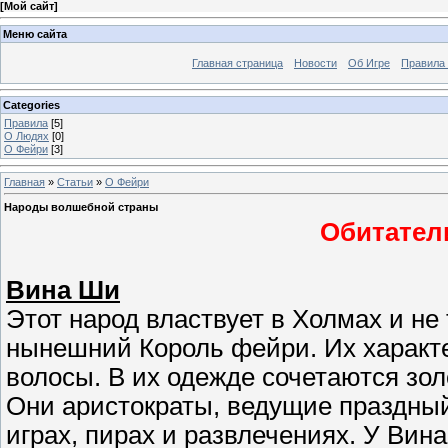
[
Мой сайт
]
Меню сайта
Главная страница
Новости
Об Игре
Правила
Categories
Правила
[5]
О Людях
[0]
О Фейри
[3]
Главная
»
Статьи
»
О Фейри
Народы волшебной страны
Обитател
Вина Ши
Этот народ властвует в Холмах и не
нынешний Король фейри. Их характ
волосы. В их одежде сочетаются зол
Они аристократы, ведущие праздный
играх, пирах и развлечениях. У Вин