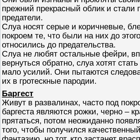
прежний прекрасный облик и стали по
предатели.
Слуа носят серые и коричневые, б
покроем те, что были на них до этог
относились до предательства.
Слуа не любят остальные фейри, вп
вернуться обратно, слуа хотят стат
мало усилий. Они пытаются следов
их в гротескные пародии.
Баргест
Живут в развалинах, часто под покр
баргеста являются рожки, черно – к
прятаться, потом неожиданно появл
того, чтобы получился качественны
фантазию, но тот, кто застанет врасп