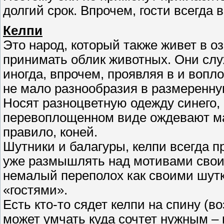
долгий срок. Впрочем, гости всегда 
Келпи
Это народ, который также живет в 
принимать облик животных. Они слу
иногда, впрочем, проявляя в и воп
не мало разнообразия в размеренну
Носят разноцветную одежду синего, 
перевоплощенном виде ождевают ма
правило, коней.
Шутники и балагуры, келпи всегда п
уже размышлять над мотивами своих
немалый переполох как своими шутк
«гостями».
Есть кто-то сядет келпи на спину (в
может умчать куда сочтет нужным – 