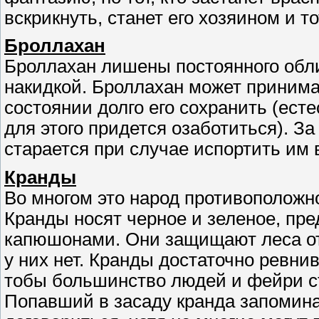
вскрикнуть, станет его хозяином и т
Броллахан
Броллахан лишены постоянного обл
накидкой. Броллахан может принимат
состоянии долго его сохранить (ест
для этого придется озаботиться). З
старается при случае испортить им 
Кранды
Во многом это народ противоположно
Кранды носят черное и зеленое, пр
капюшонами. Они защищают леса от
у них нет. Кранды достаточно ревни
тобы большинство людей и фейри с
Попавший в засаду кранда запоминал