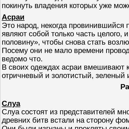
покинуть владения которых уже может
Асраи
Это народ, некогда провинившийся п
являют собой только часть целого,
половину», чтобы снова стать возл
Посему они не мало времени провод
ведомо что.
В своих одеждах асраи вмешивают кр
отричневый и золотистый, зеленый и
Р
Слуа
Слуа состоят из представителей мно
древних битв встали на сторону фо
Они были изгнаны и прокляты своим