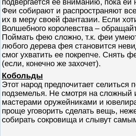
подвергается ее вниманию, пока ей н
Феи собирают и распространяют вс
их в меру своей фантазии. Если хо
Волшебного королевства – обращайт
Поймать фею сложно, т.к. феи умеют
любого дерева фея становится неви
смог ухватить ее покрепче. Снять ф
(если, конечно же захочет).
Кобольды
Этот народ предпочитает селиться 
подземелья. Не смотря на сложный 
мастерами оружейниками и ювелирам
проще уговорить сделать вещь, неж
собирать сокровища и слывут самы