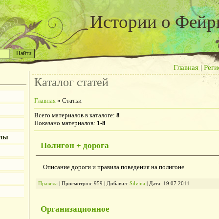
Истории о Фейр
Главная
|
Реги
Каталог статей
Главная
»
Статьи
Всего материалов в каталоге
:
8
Показано материалов
:
1-8
алы
Полигон + дорога
Описание дороги и правила поведения на полигоне
Правила
|
Просмотров:
959
|
Добавил:
Silvina
|
Дата:
19.07.2011
Организационное