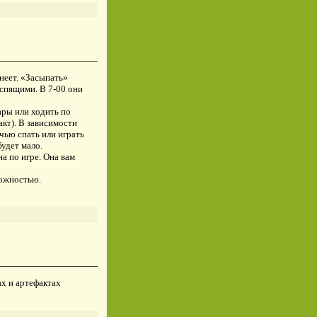
неет. «Засыпать»
 спящими. В 7-00 они
ары или ходить по
акт). В зависимости
очью спать или играть
удет мало.
а по игре. Она вам
можностью.
ах и артефактах