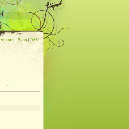
и
страция
|
Вход
|
RSS