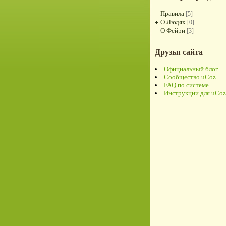
Правила
[5]
О Людях
[0]
О Фейри
[3]
Друзья сайта
Официальный блог
Сообщество uCoz
FAQ по системе
Инструкции для uCo