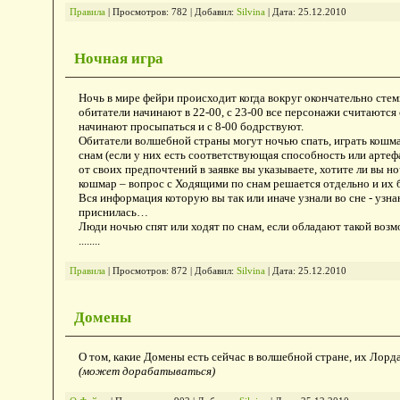
Правила
|
Просмотров:
782
|
Добавил:
Silvina
|
Дата:
25.12.2010
Ночная игра
Ночь в мире фейри происходит когда вокруг окончательно стем
обитатели начинают в 22-00, с 23-00 все персонажи считаются
начинают просыпаться и с 8-00 бодрствуют.
Обитатели волшебной страны могут ночью спать, играть кошм
снам (если у них есть соответствующая способность или артеф
от своих предпочтений в заявке вы указываете, хотите ли вы н
кошмар – вопрос с Ходящими по снам решается отдельно и их б
Вся информация которую вы так или иначе узнали во сне - узнан
приснилась…
Люди ночью спят или ходят по снам, если обладают такой воз
........
Правила
|
Просмотров:
872
|
Добавил:
Silvina
|
Дата:
25.12.2010
Домены
О том, какие Домены есть сейчас в волшебной стране, их Лорд
(может дорабатываться)