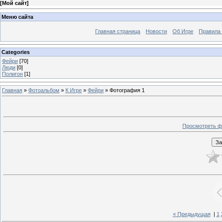
[
Мой сайт
]
Меню сайта
Главная страница
Новости
Об Игре
Правила
Categories
Фейри
[70]
Люди
[0]
Полигон
[1]
Главная
»
Фотоальбом
»
К Игре
»
Фейри
» Фотография 1
Просмотреть ф
« Предыдущая
|
1