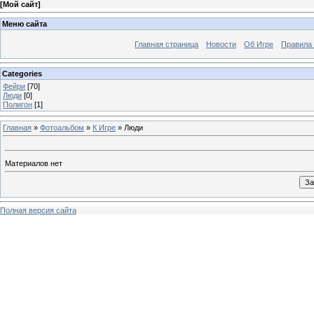
[
Мой сайт
]
Меню сайта
Главная страница
Новости
Об Игре
Правила
Categories
Фейри
[70]
Люди
[0]
Полигон
[1]
Главная
»
Фотоальбом
»
К Игре
» Люди
Материалов нет
Полная версия сайта