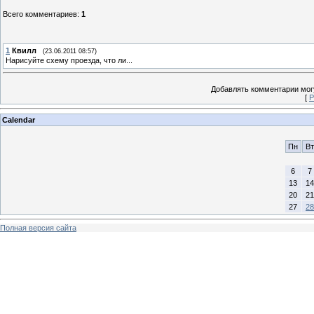
Всего комментариев
:
1
1
Квилл
(23.06.2011 08:57)
Нарисуйте схему проезда, что ли...
Добавлять комментарии могу
[
Р
Calendar
Пн
Вт
6
7
13
14
20
21
27
28
Полная версия сайта