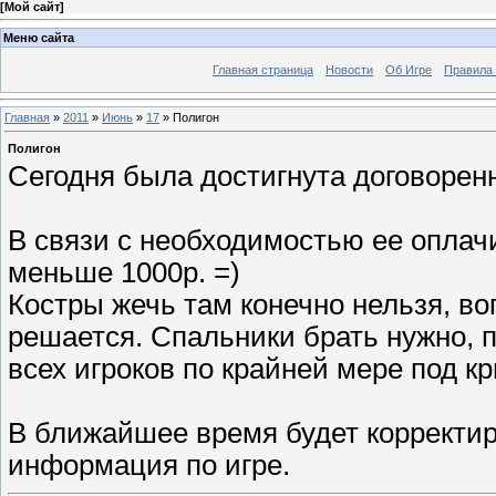
[
Мой сайт
]
Меню сайта
Главная страница
Новости
Об Игре
Правила
Главная
»
2011
»
Июнь
»
17
» Полигон
Полигон
Сегодня была достигнута договоренн
В связи с необходимостью ее оплачи
меньше 1000р. =)
Костры жечь там конечно нельзя, в
решается. Спальники брать нужно, 
всех игроков по крайней мере под к
В ближайшее время будет корректи
информация по игре.