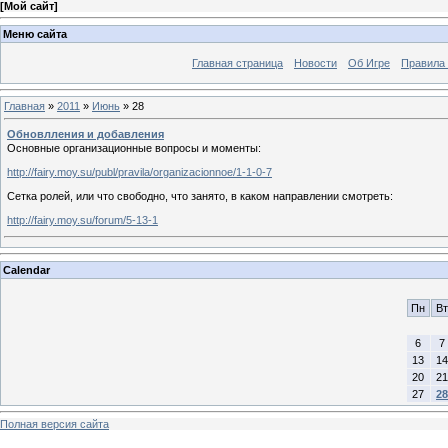
[
Мой сайт
]
Меню сайта
Главная страница
Новости
Об Игре
Правила
Главная
»
2011
»
Июнь
»
28
Обновлления и добавления
Основные организационные вопросы и моменты:
http://fairy.moy.su/publ/pravila/organizacionnoe/1-1-0-7
Сетка ролей, или что свободно, что занято, в каком направлении смотреть:
http://fairy.moy.su/forum/5-13-1
Calendar
Пн
Вт
6
7
13
14
20
21
27
28
Полная версия сайта