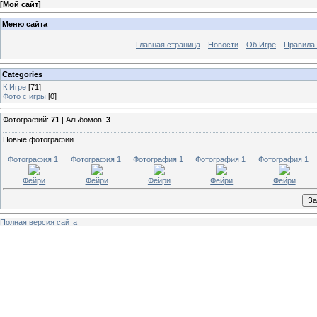
[
Мой сайт
]
Меню сайта
Главная страница
Новости
Об Игре
Правила
Categories
К Игре
[71]
Фото с игры
[0]
Фотографий:
71
| Альбомов:
3
Новые фотографии
Фотография 1
Фотография 1
Фотография 1
Фотография 1
Фотография 1
Фейри
Фейри
Фейри
Фейри
Фейри
Полная версия сайта