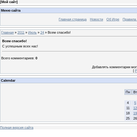
[
Мой сайт
]
Меню сайта
Главная страница
Новости
Об Игре
Правила
Главная
»
2011
»
Июль
»
24
» Всем спасибо!
Всем спасибо!
С успешным всех нас!
Всего комментариев
:
0
Добавлять комментарии могу
[
Р
Calendar
Пн
Вт
4
5
11
12
18
19
25
26
Полная версия сайта